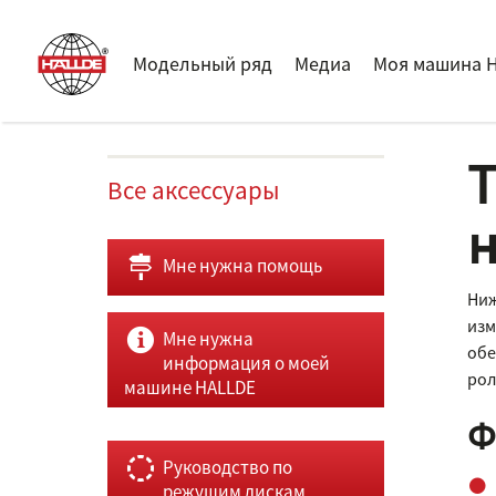
Модельный ряд
Медиа
Моя машина 
Т
Все аксессуары
Мне нужна помощь
Ниж
изм
Мне нужна
обе
информация о моей
рол
машине HALLDE
Ф
Руководство по
режущим дискам