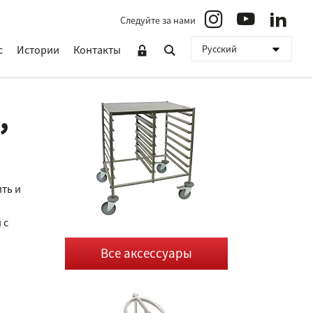
Следуйте за нами
с
Истории
Контакты
,
ть и
 с
Все аксессуары