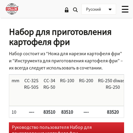
Набор для приготовления
картофеля фри
Набор состоит из “Ножа для нарезки картофеля фри”
и “Инструмента для приготовления картофеля фри” –
их всегда следует использовать в сочетании.
mm
CC-32S
CC-34
RG-100
RG-200
RG-250 diwash
RG-50S
RG-50
RG-250
10
—-
83510
83510
—-
83520
Руководство пользователя Набор для