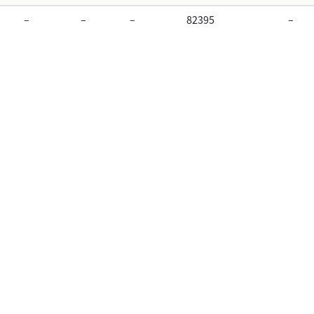
–
–
–
82395
–
RG-25