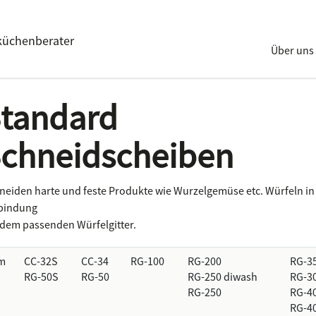
küchenberater
Über uns
tandard
chneidscheiben
neiden harte und feste Produkte wie Wurzelgemüse etc. Würfeln in
bindung
 dem passenden Würfelgitter.
m
CC-32S
CC-34
RG-100
RG-200
RG-3
RG-50S
RG-50
RG-250 diwash
RG-3
RG-250
RG-4
RG-4