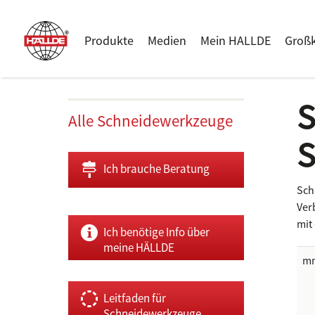
Produkte
Medien
Mein HALLDE
Groß
S
Alle Schneidewerkzeuge
S
Ich brauche Beratung
Sch
Ver
mit
Ich benötige Info über
meine HÄLLDE
m
Leitfaden für
Schneidewerkzeuge