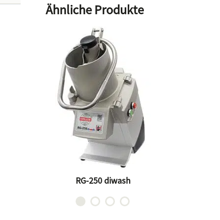
Ähnliche Produkte
0
RG-
RG-250 diwash