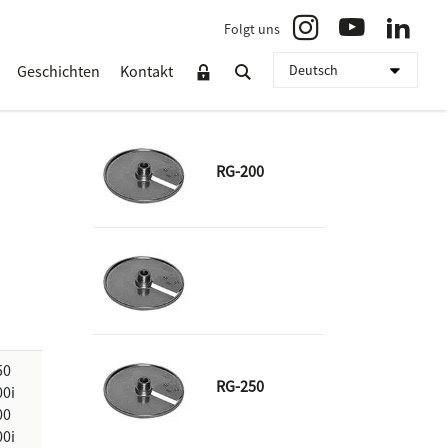
Folgt uns
Geschichten
Kontakt
RG-200
50
RG-250
00i
00
00i