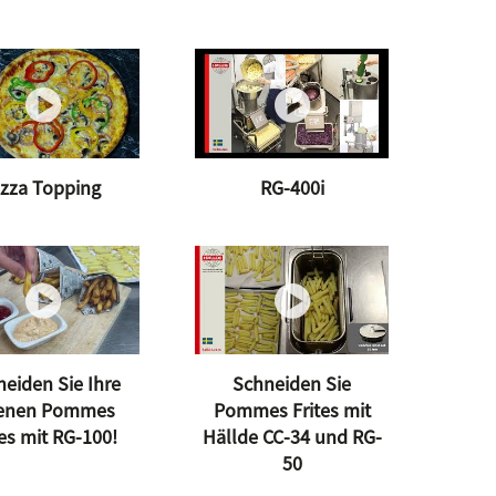
izza Topping
RG-400i
eiden Sie Ihre
Schneiden Sie
genen Pommes
Pommes Frites mit
tes mit RG-100!
Hällde CC-34 und RG-
50