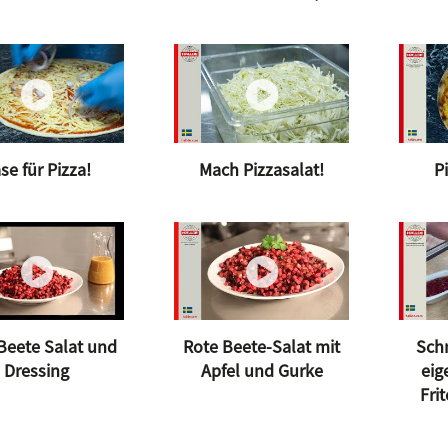
se für Pizza!
Mach Pizzasalat!
P
Beete Salat und
Rote Beete-Salat mit
Schn
Dressing
Apfel und Gurke
ei
Fri