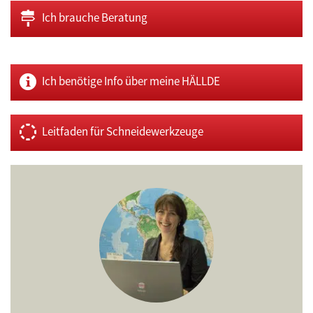
Ich brauche Beratung
Ich benötige Info über meine HÄLLDE
Leitfaden für Schneidewerkzeuge