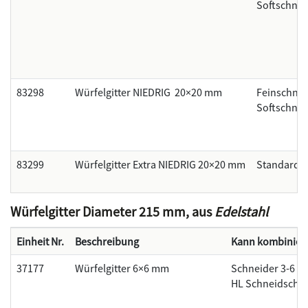
Softschnei
83298
Würfelgitter NIEDRIG 20×20 mm
Feinschnit
Softschne
83299
Würfelgitter Extra NIEDRIG 20×20 mm
Standards
Würfelgitter Diameter 215 mm, aus
Edelstahl
Einheit Nr.
Beschreibung
Kann kombiniert
37177
Würfelgitter 6×6 mm
Schneider 3-6 
HL Schneidsche