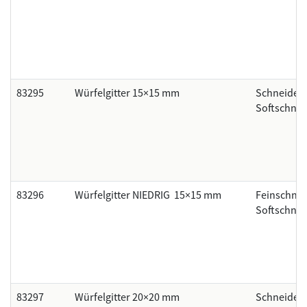
83295
Würfelgitter 15×15 mm
Schneider
Softschnei
83296
Würfelgitter NIEDRIG 15×15 mm
Feinschnit
Softschnei
83297
Würfelgitter 20×20 mm
Schneider