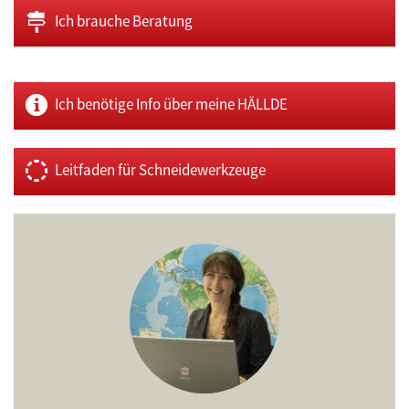
Ich brauche Beratung
Ich benötige Info über meine HÄLLDE
Leitfaden für Schneidewerkzeuge