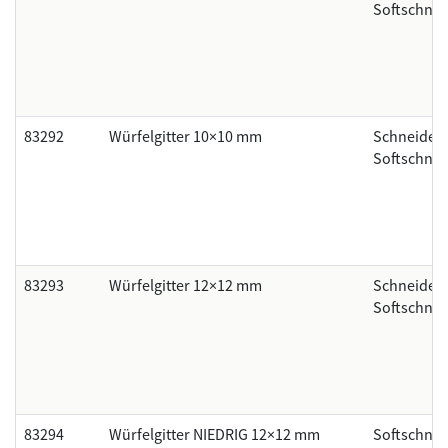
Softschnei
83292
Würfelgitter 10×10 mm
Schneider
Softschnei
83293
Würfelgitter 12×12 mm
Schneider
Softschnei
83294
Würfelgitter NIEDRIG 12×12 mm
Softschne