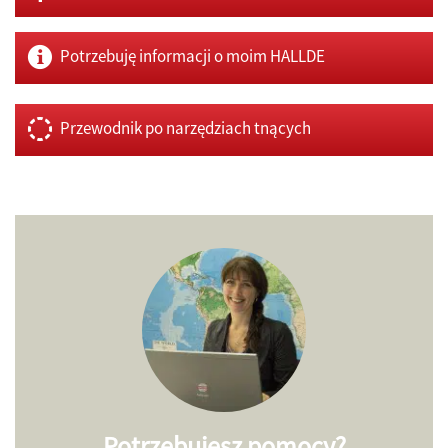
Potrzebuję informacji o moim HALLDE
Przewodnik po narzędziach tnących
Potrzebujesz pomocy?