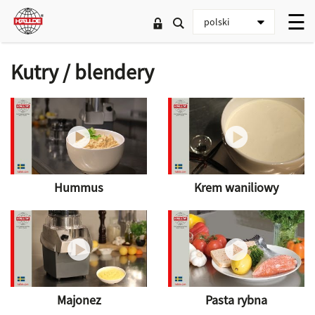
Kutry / blendery
Hummus
Krem waniliowy
Majonez
Pasta rybna