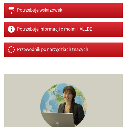
Potrzebuję wskazówek
Potrzebuję informacji o moim HALLDE
Przewodnik po narzędziach tnących