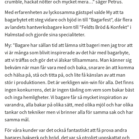
crumble, hackat nötter och mycket mera…” säger Petrus.
Med erfarenheten av lyckosamma gästspel valde My att ta
bagarbytet ett steg vidare och bjöd in till ”Bagarfest”, där flera
av landets hantverksbagare kom till ”Feldts Bröd & Konfekt” i
Halmstad och gjorde sina specialiteter.
My: ”Bagare har sällan tid att lämna sitt bageri men jag tror att
vi är många som blivit inspirerade av det här med bagarbyte,
att vi träffas och gör det vi älskar tillsammans. Man känner sig
bekväm när man får vara med och baka, snarare än att komma
och hälsa på, stå och titta på, och lite få känslan av att man
stör i produktionen. Det är verkligen win-win för alla. Det finns
ingen konkurrens, det är ingen tävling om vem som bakar bäst
och inga hemligheter. Vi bagare får så mycket inspiration av
varandra, alla bakar på olika sätt, med olika mjöl och har olika
tankar och tekniker men vi brinner alla för samma sak och har
samma mål.
För våra kunder var det också fantastiskt att få prova andra
bagares bakverk och bröd, det var så otroligt uppskattat och