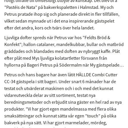
roligt tillfälle till ömsesidigt utbyte av kunskap. Det blev bl a
”Pastéis de Nata” på bakverkspaletten i Halmstad. My och
Petrus pratade ihop sig och planerade direkt in fler tillfällen,
vilket sedan mynnade ut i det ena inspirerande gästspelet
efter det andra, kors och tvärs över hela landet.
Ljuvliga dofter spreds när Petrus var hos ”Feldts Bröd &
Konfekt”; hallon catalaner, mandelkubbar, bullar och matbröd
gräddades och blandades med doften av nybryggt kaffe. Plåt
efter plåt med Mys ljuvliga kolatartletter försvann från
hyllorna på Bageri Petrus på Södermalm när My gästspelade…
Petrus och hans bagare har även låtit HÄLLDE Combi Cutter
CC-34 gästspela i sitt bageri. Under snart 6 månader har de
testat och utvärderat maskinen och i och med det kunnat
vidareutveckla delar av sitt sortiment, testat nya
beredningsmetoder och erbjudit sina gäster en hel rad av nya
produkter. ”Vi har gjort egen mandelmassa med flera olika
smaksättningar och kunnat sätta vår egen ”touch” på olika
bakverk på nya sätt. Vi har gjort marmelader, mördeg,