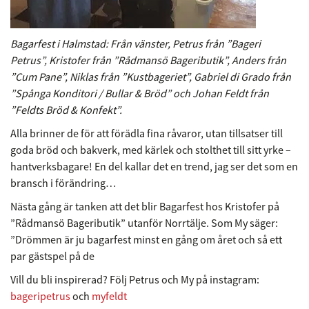
Bagarfest i Halmstad: Från vänster, Petrus från ”Bageri
Petrus”, Kristofer från ”Rådmansö Bageributik”, Anders från
”Cum Pane”, Niklas från ”Kustbageriet”, Gabriel di Grado från
”Spånga Konditori / Bullar & Bröd” och Johan Feldt från
”Feldts Bröd & Konfekt”.
Alla brinner de för att förädla fina råvaror, utan tillsatser till
goda bröd och bakverk, med kärlek och stolthet till sitt yrke –
hantverksbagare! En del kallar det en trend, jag ser det som en
bransch i förändring…
Nästa gång är tanken att det blir Bagarfest hos Kristofer på
”Rådmansö Bageributik” utanför Norrtälje. Som My säger:
”Drömmen är ju bagarfest minst en gång om året och så ett
par gästspel på de
Vill du bli inspirerad? Följ Petrus och My på instagram:
bageripetrus
och
myfeldt