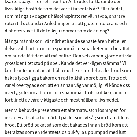
kvartersbageri för roll i vår tid? Är brödet fortfarande den
livsviktiga basföda som det varit i tusentals år? Eller är det,
som många av dagens hälsoinspiratörer vill hävda, snarare
roten till det onda? Anledningen till att glutenintolerans och
diabetes vuxit till de folksjukdomar som de är idag?
Många människor i vår närhet har de senaste åren helt eller
delvis valt bort bröd och spannmål ur sina dieter och berättat
om hur de fått dem att må bättre. Den vetskapen gjorde att vår
yrkesidentitet stod på spel. Kunde det verkligen stämma? Vi
kunde inte annat än att hålla med. En stor del av det bröd som
bakas tycks ligga bakom en rad folkhälsoproblem. Trots det
var vi övertygade om att en annan väg var möjlig. Vi kände oss
övertygade om att bröd och spannmål, trots kritiken, är och
förblir ett av våra viktigaste och mest hållbara livsmedel.
Men vi behövde presentera ett alternativ. Och lösningen för
oss blev att satsa helhjärtat på det som vi såg som framtidens
bröd. Ett bröd bakat så som det bakades innan bröd kom att
betraktas som en identitetslös bukfylla uppumpad med luft