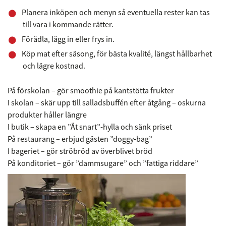
Planera inköpen och menyn så eventuella rester kan tas
till vara i kommande rätter.
Förädla, lägg in eller frys in.
Köp mat efter säsong, för bästa kvalité, längst hållbarhet
och lägre kostnad.
På förskolan – gör smoothie på kantstötta frukter
I skolan – skär upp till salladsbuffén efter åtgång – oskurna
produkter håller längre
I butik – skapa en ”Ät snart”-hylla och sänk priset
På restaurang – erbjud gästen ”doggy-bag”
I bageriet – gör ströbröd av överblivet bröd
På konditoriet – gör ”dammsugare” och ”fattiga riddare”