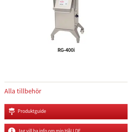
RG-400i
Alla tillbehör
Produktguide
Jag vill ha info om min HÄLLDE