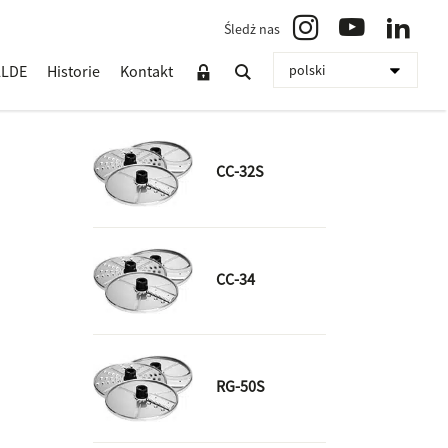
Śledż nas
LLDE
Historie
Kontakt
CC-32S
CC-34
RG-50S