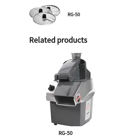
RG-50
Related products
RG-50
CC-