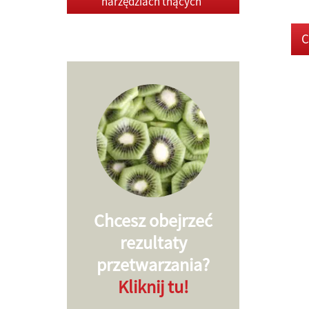
narzędziach tnących
C
Chcesz obejrzeć
rezultaty
przetwarzania?
Kliknij tu!