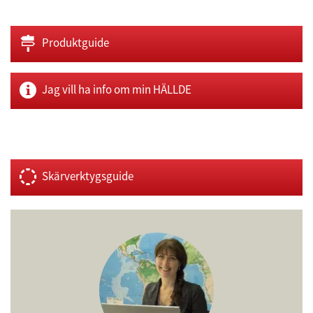
Demoknapp
Produktguide
Jag vill ha info om min HÄLLDE
Demoknapp
Skärverktygsguide