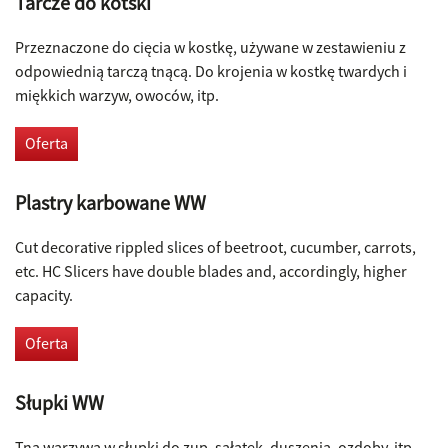
​Tarcze do kotski
Przeznaczone do cięcia w kostkę, używane w zestawieniu z
odpowiednią tarczą tnącą. Do krojenia w kostkę twardych i
miękkich warzyw, owoców, itp.
Oferta
Plastry karbowane WW
Cut decorative rippled slices of beetroot, cucumber, carrots,
etc. HC Slicers have double blades and, accordingly, higher
capacity.
Oferta
Słupki WW
Tną warzywa w słupki do zup, sałatek, duszenia, ozdoby, itp.