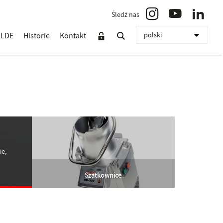
Śledż nas
LLDE
Historie
Kontakt
ie,
Szatkownice