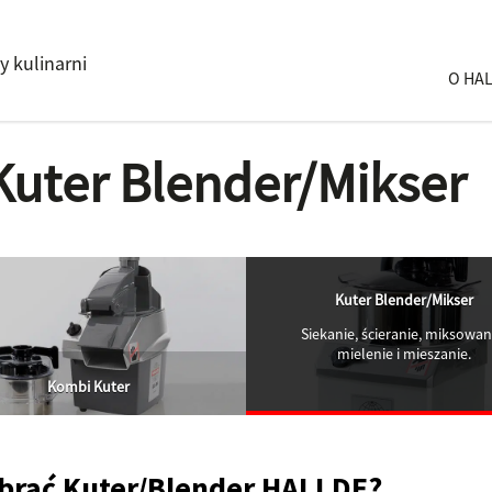
y kulinarni
O HA
Kuter Blender/Mikser
Kuter Blender/Mikser
Siekanie, ścieranie, miksowan
mielenie i mieszanie.
Kombi Kuter
brać Kuter/Blender HALLDE?